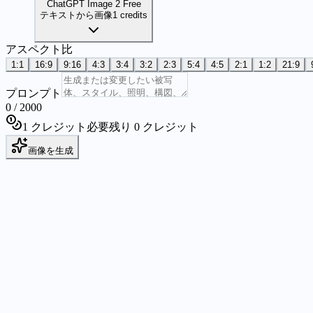
ChatGPT Image 2 Free
テキストから画像
1 credits
アスペクト比
1:1
16:9
9:16
4:3
3:4
3:2
2:3
5:4
4:5
2:1
1:2
21:9
プロンプト
0
/
2000
1 クレジット必要
残り 0 クレジット
画像を生成