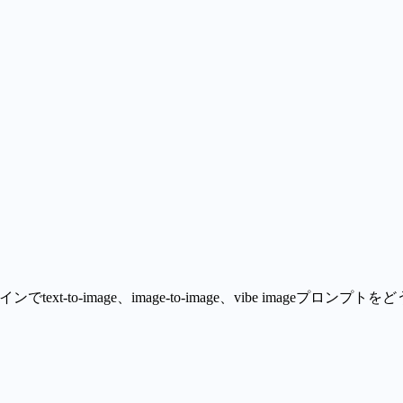
ーミングなど、安定させたい要素をモデルに伝え、使える結果
キャンペーン、掲載、サムネイル、ブランドシステムに最も合
to-image、image-to-image、vibe imageプロン