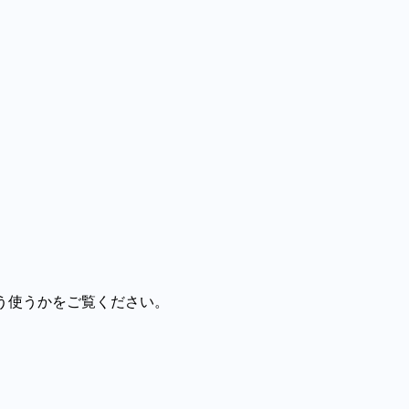
に保ちます。
う画像を残します。
プトをどう使うかをご覧ください。