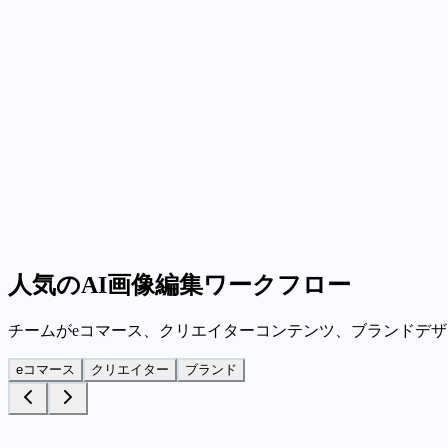
一貫して保つべきものを定義
顔、商品のシルエット、パッケージの細部、パレット、フレ
4
バリエーションを生成して最も強いものを選択
焦点を絞った複数のバージョンを実行し、出力を比較して、
人気のAI画像編集ワークフロー
チームがeコマース、クリエイターコンテンツ、ブランドデザインでtext-
eコマース
クリエイター
ブランド