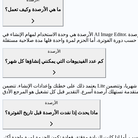
ما هي الأرصدة وكيف تعمل؟
الأرصدة هي وحدة الاستخدام لمهام الإنشاء في AI Image Editor. يستهلك كل تشغيل أرصدة حسب النموذج والوضع والمدة والدقة والخيارات المحددة. قبل الإرسال يظهر تقدير للتكلفة حتى تقرر بوضوح. أرصدة
الأرصدة
كم عدد الفيديوهات التي يمكنني إنشاؤها كل شهر؟
يعتمد ذلك على خطتك وإعدادات الإنشاء. تتضمن Lite عدد 1000 رصيد شهريا، وتتضمن Pro عدد 2500 رصيد شهريا، بينما توفر Free أرصدة بداية للتجربة. الإعدادات الأخف تنتج عادة عددا أكبر من الفيديوهات،
الأرصدة
ماذا يحدث إذا نفدت الأرصدة قبل تاريخ الفوترة؟
ب. أما إذا كانت الزيادة مؤقتة، فعادة تكون الحزمة لمرة واحدة أكثر