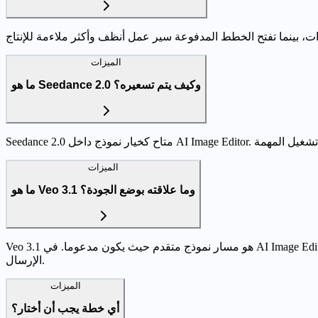
الميزات
ما هو Seedance 2.0 وكيف يتم تسعيره؟
الميزات
ما هو Veo 3.1 وما علاقته بوضع الجودة؟
Veo 3.1 هو مسار نموذج متقدم حيث يكون مدعوما. في AI Image Editor يتم التعامل معه كاختيار نموذج، وليس كمفتاح جودة عام. عادة يستهدف دقة أعلى مقابل تكلفة أرصدة أكبر، ويظهر التأثير المتوقع قبل
الإرسال.
الميزات
أي خطة يجب أن أختار؟