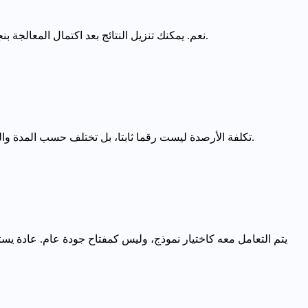
نعم. يمكنك تنزيل النتائج بعد اكتمال المعالجة بنجاح. قد يتضمن الاستخدام المجاني علامة مائية أو قيودا على بعض الميزات، بينما تفتح الخطط المدفوعة سير عمل أنظف وأكثر ملاءمة للإنتاج.
Seedance 2.0 متاح كخيار نموذج داخل AI Image Editor. تكلفة الأرصدة ليست رقما ثابتا، بل تختلف حسب المدة والدقة والوضع والإعدادات الأخرى. يظهر التقدير الدقيق داخل المنتج قبل تشغيل المهمة.